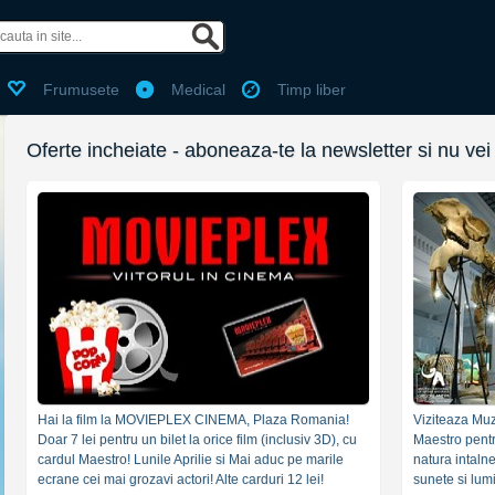
 de facebook?
Ai cont Bestdealz?
Frumusete
Medical
Timp liber
Email:
Parola:
Oferte incheiate - aboneaza-te la newsletter si nu vei
Ti-ai pierdut parola?
enume
Pentru utilizarea voucherelor
Folosit pentru login, nu va fi pu
Minim 6 caractere
Fara puncte sau spatii (ex:07
Hai la film la MOVIEPLEX CINEMA, Plaza Romania!
Viziteaza Muz
Selecteaza cel mai apropiat or
Doar 7 lei pentru un bilet la orice film (inclusiv 3D), cu
Maestro pentr
cardul Maestro! Lunile Aprilie si Mai aduc pe marile
natura intalne
 primesc pe email oferta zilei (recomdandat, te poti dezabona o
ecrane cei mai grozavi actori! Alte carduri 12 lei!
sunete si lu