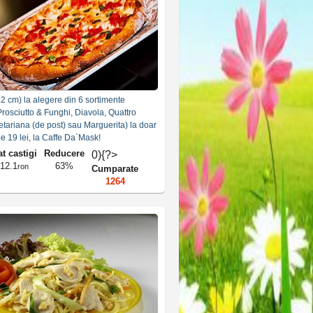
2 cm) la alegere din 6 sortimente
Prosciutto & Funghi, Diavola, Quattro
etariana (de post) sau Marguerita) la doar
 de 19 lei, la Caffe Da`Mask!
t castigi
Reducere
0){?>
12.1
63%
ron
Cumparate
1264