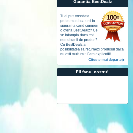
Accept
t
Garantia BestDealz
Ti-ai pus vreodata
problema daca esti in
siguranta cand cumperi
o oferta BestDealz? Ce
se intampla daca esti
nemultumit de produs?
Cu BestDealz ai
posibilitatea sa returnezi produsul daca
nu esti multumit. Fara explicatii!
Citeste mai departe
Fii fanul nostru!