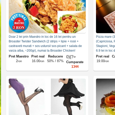
Doar 2 lei prin Maestro in loc de 16 lei pentru un
Pizza mare (3
Broaster Twister Sandwich (2 strips + lipie + rosii +
(Capriciosa, 
castraveti murati + sos usturoi/ sos picant + salata de
Stagioni, Veg
varza alba, ~200gr), numai la Broaster Chicken!
6.9 lei in loc
Pret Maestro
Pret real
Reducere
Pret real
Ca
0){?>
2
16.00
50% / 87%
19.00
ron
ron
ron
Cumparate
1344