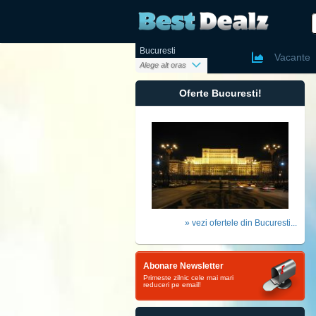
Bucuresti
Ai un cont
Vacante
Alege alt oras
Oferte Bucuresti!
Nume si pr
Email
» vezi ofertele din Bucuresti...
Parola
Telefon
Abonare Newsletter
Oras
Primeste zilnic cele mai mari
reduceri pe email!
Vreau sa