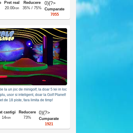
 personal
ipa nu se uita usor! Alte carduri 13 lei!
o
Pret real
Reducere
0){?>
20.00
35% / 75%
ron
Cumparate
7055
ie la un joc de minigolf, la doar 5 lei in loc
plu, usor si inteligent, doar la Golf Planet!
 de 18 piste, fara limita de timp!
t castigi
Reducere
0){?>
14
73%
ron
Cumparate
1921