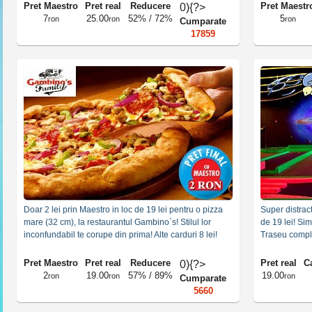
ermenii si conditiile
si
politica de protectie a datelor cu caracter
Experienta Ant
Pret Maestro
Pret real
Reducere
Pret Maestr
0){?>
7
25.00
52% / 72%
5
ron
ron
ron
Cumparate
17859
Doar 2 lei prin Maestro in loc de 19 lei pentru o pizza
Super distract
mare (32 cm), la restaurantul Gambino`s! Stilul lor
de 19 lei! Sim
inconfundabil te corupe din prima! Alte carduri 8 lei!
Traseu complet
Pret Maestro
Pret real
Reducere
Pret real
Ca
0){?>
2
19.00
57% / 89%
19.00
ron
ron
ron
Cumparate
5660