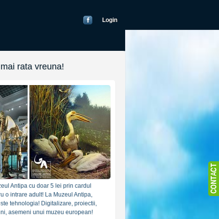
Login
 mai rata vreuna!
blic
22000000)
eul Antipa cu doar 5 lei prin cardul
as
u o intrare adult! La Muzeul Antipa,
ste tehnologia! Digitalizare, proiectii,
ricand)
mini, asemeni unui muzeu european!