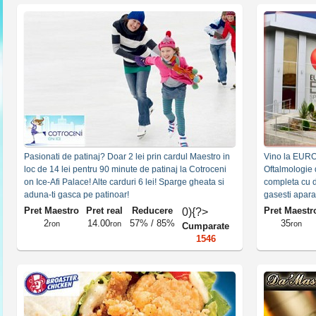
Pasionati de patinaj? Doar 2 lei prin cardul Maestro in
Vino la EURO
loc de 14 lei pentru 90 minute de patinaj la Cotroceni
Oftalmologie 
on Ice-Afi Palace! Alte carduri 6 lei! Sparge gheata si
completa cu d
aduna-ti gasca pe patinoar!
gasesti apara
experienta in
Pret Maestro
Pret real
Reducere
Pret Maestr
0){?>
2
14.00
57% / 85%
35
ron
ron
ron
Cumparate
1546