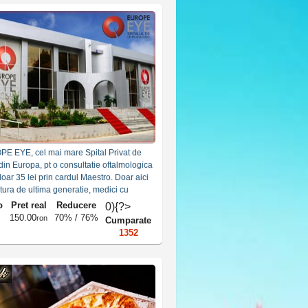
PE EYE, cel mai mare Spital Privat de
din Europa, pt o consultatie oftalmologica
oar 35 lei prin cardul Maestro. Doar aici
tura de ultima generatie, medici cu
ternationala.
o
Pret real
Reducere
0){?>
150.00
70% / 76%
ron
Cumparate
1352