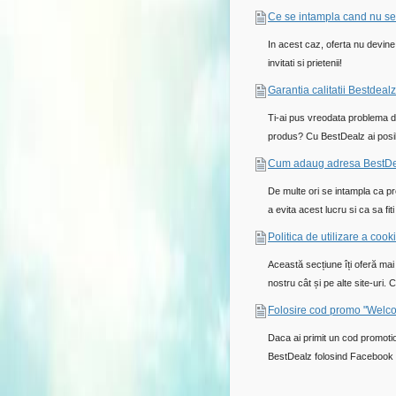
Ce se intampla cand nu se
In acest caz, oferta nu devine
invitati si prietenii!
Garantia calitatii Bestdealz
Ti-ai pus vreodata problema d
produs? Cu BestDealz ai posibi
Cum adaug adresa BestDeal
De multe ori se intampla ca pr
a evita acest lucru si ca sa fiti
Politica de utilizare a cooki
Această secțiune îți oferă mai 
nostru cât și pe alte site-uri. 
Folosire cod promo "Welc
Daca ai primit un cod promotion
BestDealz folosind Facebook Lo