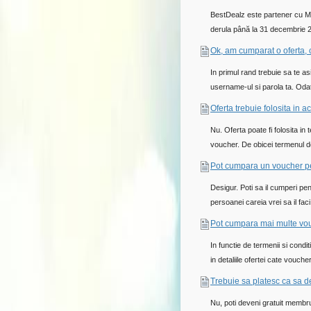
BestDealz este partener cu Ma
derula până la 31 decembrie 2
Ok, am cumparat o oferta,
In primul rand trebuie sa te as
username-ul si parola ta. Odata
Oferta trebuie folosita in 
Nu. Oferta poate fi folosita in 
voucher. De obicei termenul de v
Pot cumpara un voucher pe
Desigur. Poti sa il cumperi pent
persoanei careia vrei sa il fac
Pot cumpara mai multe vou
In functie de termenii si condi
in detaliile ofertei cate vouche
Trebuie sa platesc ca sa
Nu, poti deveni gratuit membru 