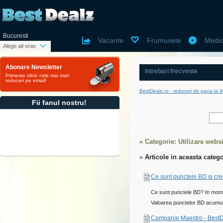
Bucuresti
Vacante
Frumusete
Medic
Alege alt oras
Abonare Newsletter
Intrebari frecvente
Primeste zilnic cele mai mari
reduceri pe email!
BestDealz.ro - reduceri de pana la 
Fii fanul nostru!
» Categorie: Utilizare websi
»
Articole in aceasta catego
Ce sunt punctele BD si cre
Ce sunt punctele BD? In moment
Valoarea punctelor BD acumulat
Campanie Maestro - Best