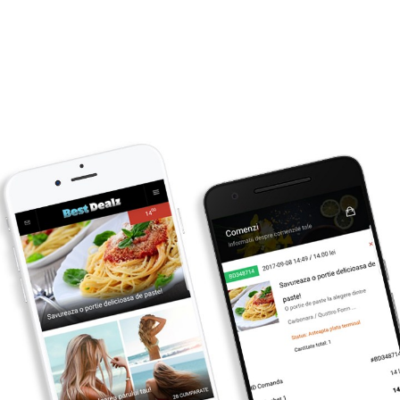
Primesti inapoi
1
lei
CUMPARA