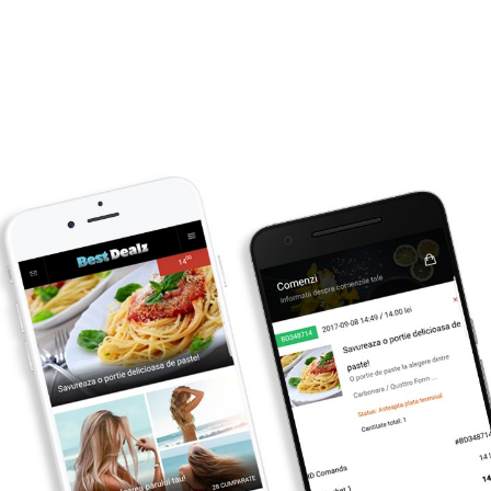
Primesti inapoi
1
lei
CUMPARA