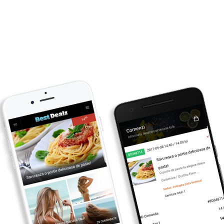
Primesti inapoi
4
lei
CUMPARA