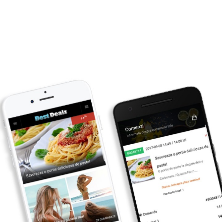
Primesti inapoi
1
lei
CUMPARA