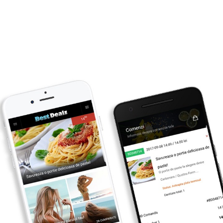
Primesti inapoi
4
lei
CUMPARA