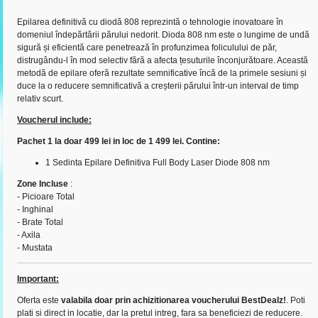
Epilarea definitivă cu diodă 808 reprezintă o tehnologie inovatoare în
domeniul îndepărtării părului nedorit. Dioda 808 nm este o lungime de undă
sigură și eficientă care penetrează în profunzimea foliculului de păr,
distrugându-l în mod selectiv fără a afecta țesuturile înconjurătoare. Această
metodă de epilare oferă rezultate semnificative încă de la primele sesiuni și
duce la o reducere semnificativă a creșterii părului într-un interval de timp
relativ scurt.
Voucherul include:
Pachet 1 la doar 499 lei in loc de 1 499 lei. Contine:
1 Sedinta Epilare Definitiva Full Body Laser Diode 808 nm
Zone Incluse
:
- Picioare Total
- Inghinal
- Brate Total
- Axila
- Mustata
Important:
Oferta este
valabila doar prin achizitionarea voucherului BestDealz!
. Poti
plati si direct in locatie, dar la pretul intreg, fara sa beneficiezi de reducere.