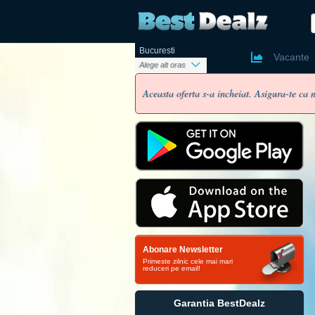
Bucuresti
Ai un cont
Vacante
Alege alt oras
Aceasta oferta s-a incheiat. Asigura-te ca n
Nume si pr
Email
Parola
Abonare Newsletter
Telefon
Primeste zilnic cele mai mari
reduceri pe email!
Oras
Vreau sa
Garantia BestDealz