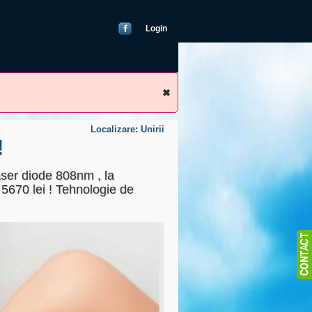
Login
Localizare: Unirii
!
aser diode 808nm , la
 5670 lei ! Tehnologie de
blic
22000000)
as
ricand)