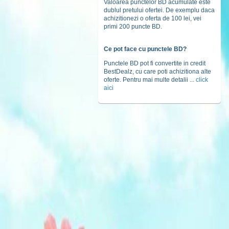
Valoarea punctelor BD acumulate este
dublul pretului ofertei. De exemplu daca
achizitionezi o oferta de 100 lei, vei
primi 200 puncte BD.
Ce pot face cu punctele BD?
Punctele BD pot fi convertite in credit
BestDealz, cu care poti achizitiona alte
oferte. Pentru mai multe detalii ...
click
aici