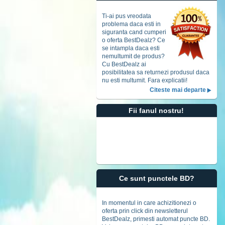
Accept
t
Ti-ai pus vreodata
problema daca esti in
siguranta cand cumperi
o oferta BestDealz? Ce
se intampla daca esti
nemultumit de produs?
Cu BestDealz ai
posibilitatea sa returnezi produsul daca
nu esti multumit. Fara explicatii!
Citeste mai departe
Fii fanul nostru!
Ce sunt punctele BD?
In momentul in care achizitionezi o
oferta prin click din newsletterul
BestDealz, primesti automat puncte BD.