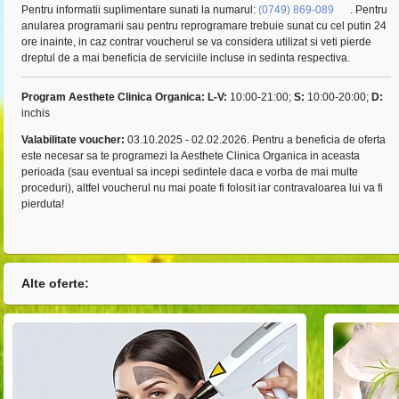
Pentru informatii suplimentare sunati la numarul:
(0749) 869-089
. Pentru
anularea programarii sau pentru reprogramare trebuie sunat cu cel putin 24
ore inainte, in caz contrar voucherul se va considera utilizat si veti pierde
dreptul de a mai beneficia de serviciile incluse in sedinta respectiva.
Program Aesthete Clinica Organica:
L-V:
10:00-21:00;
S:
10:00-20:00;
D:
inchis
Valabilitate voucher:
03.10.2025 - 02.02.2026. Pentru a beneficia de oferta
este necesar sa te programezi la Aesthete Clinica Organica in aceasta
perioada (sau eventual sa incepi sedintele daca e vorba de mai multe
proceduri), altfel voucherul nu mai poate fi folosit iar contravaloarea lui va fi
pierduta!
Alte oferte: