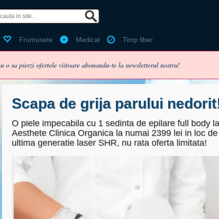
 de facebook?
Ai cont Bestdealz?
Frumusete
Medical
Timp liber
Email:
u o sa pierzi ofertele viitoare abonandu-te la newsletterul nostru!
Parola:
Ti-ai pierdut parola?
Scapa de grija parului nedorit
O piele impecabila cu 1 sedinta de epilare full body l
Aesthete Clinica Organica la numai 2399 lei in loc de
enume
Pentru utilizarea voucherelor
ultima generatie laser SHR, nu rata oferta limitata!
Folosit pentru login, nu va fi pu
Minim 6 caractere
Fara puncte sau spatii (ex:07
Selecteaza cel mai apropiat or
 primesc pe email oferta zilei (recomdandat, te poti dezabona o