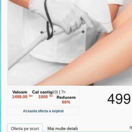
ermenii si conditiile
si
politica de protectie a datelor cu caracter
499
Valoare
Cat castigi
0) { ?>
lei
lei
1499.00
1000
Reducere
66%
Aceasta oferta a expirat
R
Oferta pe scurt
Mai multe detalii