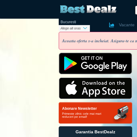
Bucuresti
Ai un cont
Vacante
Alege alt oras
Aceasta oferta s-a incheiat. Asigura-te ca n
Nume si pr
Email
Parola
Abonare Newsletter
Telefon
Primeste zilnic cele mai mari
reduceri pe email!
Oras
Vreau sa
Garantia BestDealz