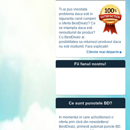
Accept
t
Ti-ai pus vreodata
problema daca esti in
siguranta cand cumperi
o oferta BestDealz? Ce
se intampla daca esti
nemultumit de produs?
Cu BestDealz ai
posibilitatea sa returnezi produsul daca
nu esti multumit. Fara explicatii!
Citeste mai departe
Fii fanul nostru!
Ce sunt punctele BD?
In momentul in care achizitionezi o
oferta prin click din newsletterul
BestDealz, primesti automat puncte BD.