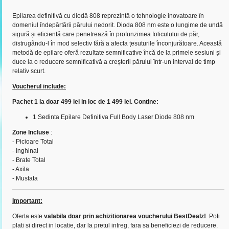
Epilarea definitivă cu diodă 808 reprezintă o tehnologie inovatoare în
domeniul îndepărtării părului nedorit. Dioda 808 nm este o lungime de undă
sigură și eficientă care penetrează în profunzimea foliculului de păr,
distrugându-l în mod selectiv fără a afecta țesuturile înconjurătoare. Această
metodă de epilare oferă rezultate semnificative încă de la primele sesiuni și
duce la o reducere semnificativă a creșterii părului într-un interval de timp
relativ scurt.
Voucherul include:
Pachet 1 la doar 499 lei in loc de 1 499 lei. Contine:
1 Sedinta Epilare Definitiva Full Body Laser Diode 808 nm
Zone Incluse
:
- Picioare Total
- Inghinal
- Brate Total
- Axila
- Mustata
Important:
Oferta este
valabila doar prin achizitionarea voucherului BestDealz!
. Poti
plati si direct in locatie, dar la pretul intreg, fara sa beneficiezi de reducere.