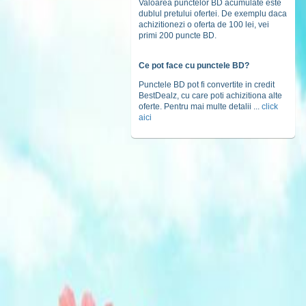
Valoarea punctelor BD acumulate este
dublul pretului ofertei. De exemplu daca
achizitionezi o oferta de 100 lei, vei
primi 200 puncte BD.
Ce pot face cu punctele BD?
Punctele BD pot fi convertite in credit
BestDealz, cu care poti achizitiona alte
oferte. Pentru mai multe detalii ...
click
aici