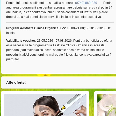
Pentru informatii suplimentare sunati la numarul:
(0749) 869-089
. Pentru
anularea programarii sau pentru reprogramare trebuie sunat cu cel putin 24
ore inainte, in caz contrar voucherul se va considera utilizat si veti pierde
dreptul de a mai beneficia de serviciile incluse in sedinta respectiva.
Program Aesthete Clinica Organica:
L-V:
10:00-21:00;
S:
10:00-20:00;
D:
inchis
Valabilitate voucher:
23.05.2026 - 07.08.2026. Pentru a beneficia de oferta
este necesar sa te programezi la Aesthete Clinica Organica in aceasta
perioada (sau eventual sa incepi sedintele daca e vorba de mai multe
proceduri), altfel voucherul nu mai poate fi folosit iar contravaloarea lui va fi
pierduta!
Alte oferte: