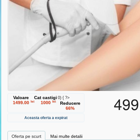
ermenii si conditiile
si
politica de protectie a datelor cu caracter
499
Valoare
Cat castigi
0) { ?>
lei
lei
1499.00
1000
Reducere
66%
Aceasta oferta a expirat
R
Oferta pe scurt
Mai multe detalii