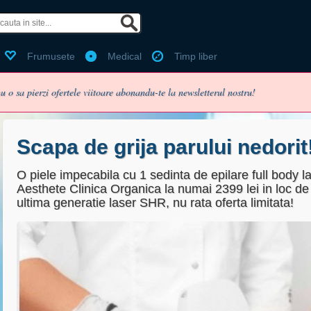
 de facebook?
Ai cont Bestdealz?
Frumusete
Medical
Timp liber
Email:
u o sa pierzi ofertele viitoare abonandu-te la newsletterul nostru!
Parola:
Ti-ai pierdut parola?
Scapa de grija parului nedorit
O piele impecabila cu 1 sedinta de epilare full body l
Aesthete Clinica Organica la numai 2399 lei in loc de
enume
Pentru utilizarea voucherelor
ultima generatie laser SHR, nu rata oferta limitata!
Folosit pentru login, nu va fi pu
Minim 6 caractere
Fara puncte sau spatii (ex:07
Selecteaza cel mai apropiat or
 primesc pe email oferta zilei (recomdandat, te poti dezabona o