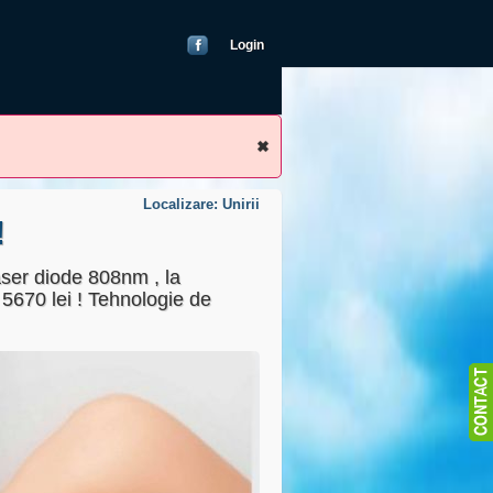
Login
Localizare: Unirii
!
aser diode 808nm , la
 5670 lei ! Tehnologie de
blic
22000000)
as
ricand)