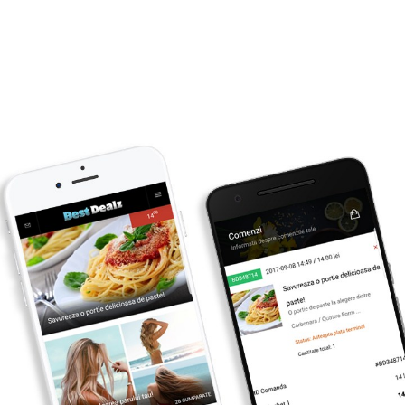
Primesti inapoi
1
lei
CUMPARA