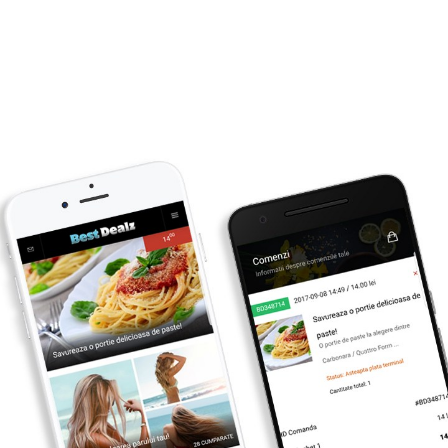
Primesti inapoi
1
lei
CUMPARA