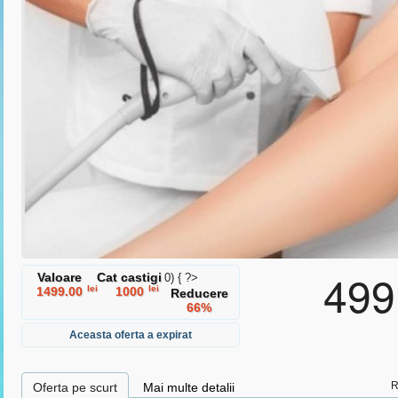
ermenii si conditiile
si
politica de protectie a datelor cu caracter
499
Valoare
Cat castigi
0) { ?>
lei
lei
1499.00
1000
Reducere
66%
Aceasta oferta a expirat
R
Oferta pe scurt
Mai multe detalii