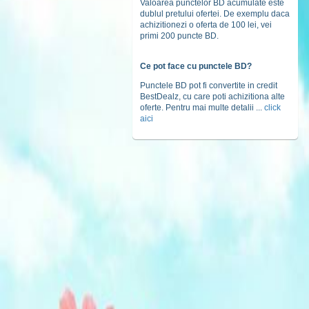
Valoarea punctelor BD acumulate este
dublul pretului ofertei. De exemplu daca
achizitionezi o oferta de 100 lei, vei
primi 200 puncte BD.
Ce pot face cu punctele BD?
Punctele BD pot fi convertite in credit
BestDealz, cu care poti achizitiona alte
oferte. Pentru mai multe detalii ...
click
aici