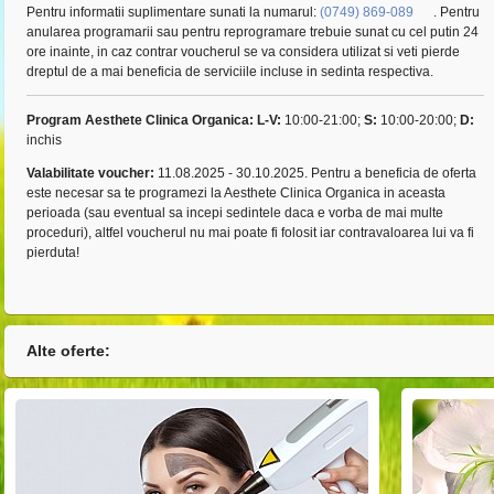
Pentru informatii suplimentare sunati la numarul:
(0749) 869-089
. Pentru
anularea programarii sau pentru reprogramare trebuie sunat cu cel putin 24
ore inainte, in caz contrar voucherul se va considera utilizat si veti pierde
dreptul de a mai beneficia de serviciile incluse in sedinta respectiva.
Program Aesthete Clinica Organica:
L-V:
10:00-21:00;
S:
10:00-20:00;
D:
inchis
Valabilitate voucher:
11.08.2025 - 30.10.2025. Pentru a beneficia de oferta
este necesar sa te programezi la Aesthete Clinica Organica in aceasta
perioada (sau eventual sa incepi sedintele daca e vorba de mai multe
proceduri), altfel voucherul nu mai poate fi folosit iar contravaloarea lui va fi
pierduta!
Alte oferte: