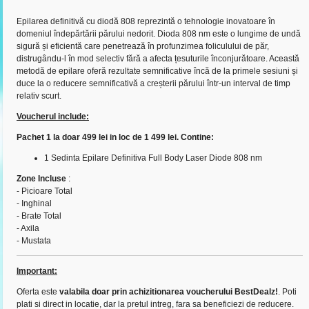
Epilarea definitivă cu diodă 808 reprezintă o tehnologie inovatoare în
domeniul îndepărtării părului nedorit. Dioda 808 nm este o lungime de undă
sigură și eficientă care penetrează în profunzimea foliculului de păr,
distrugându-l în mod selectiv fără a afecta țesuturile înconjurătoare. Această
metodă de epilare oferă rezultate semnificative încă de la primele sesiuni și
duce la o reducere semnificativă a creșterii părului într-un interval de timp
relativ scurt.
Voucherul include:
Pachet 1 la doar 499 lei in loc de 1 499 lei. Contine:
1 Sedinta Epilare Definitiva Full Body Laser Diode 808 nm
Zone Incluse
:
- Picioare Total
- Inghinal
- Brate Total
- Axila
- Mustata
Important:
Oferta este
valabila doar prin achizitionarea voucherului BestDealz!
. Poti
plati si direct in locatie, dar la pretul intreg, fara sa beneficiezi de reducere.