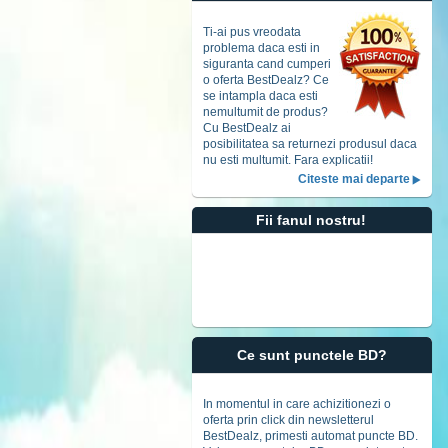
Accept
t
Ti-ai pus vreodata
problema daca esti in
siguranta cand cumperi
o oferta BestDealz? Ce
se intampla daca esti
nemultumit de produs?
Cu BestDealz ai
posibilitatea sa returnezi produsul daca
nu esti multumit. Fara explicatii!
Citeste mai departe
Fii fanul nostru!
Ce sunt punctele BD?
In momentul in care achizitionezi o
oferta prin click din newsletterul
BestDealz, primesti automat puncte BD.