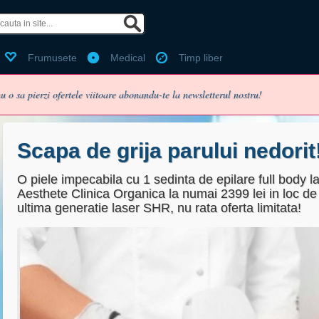
 de facebook?
Ai cont Bestdealz?
Frumusete
Medical
Timp liber
Email:
u o sa pierzi ofertele viitoare abonandu-te la newsletterul nostru!
Parola:
Ti-ai pierdut parola?
Scapa de grija parului nedorit
O piele impecabila cu 1 sedinta de epilare full body l
Aesthete Clinica Organica la numai 2399 lei in loc de
enume
Pentru utilizarea voucherelor
ultima generatie laser SHR, nu rata oferta limitata!
Folosit pentru login, nu va fi pu
Minim 6 caractere
Fara puncte sau spatii (ex:07
Selecteaza cel mai apropiat or
 primesc pe email oferta zilei (recomdandat, te poti dezabona o