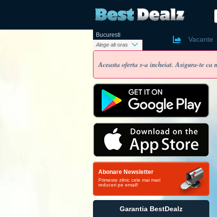
Bucuresti
Ai un cont
Vacante
Alege alt oras
Aceasta oferta s-a incheiat. Asigura-te ca n
Nume si pr
Email
Parola
Abonare Newsletter
Telefon
Primeste zilnic cele mai mari
reduceri pe email!
Oras
Vreau sa
Garantia BestDealz