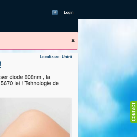
Login
Localizare: Unirii
!
aser diode 808nm , la
 5670 lei ! Tehnologie de
blic
22000000)
as
ricand)