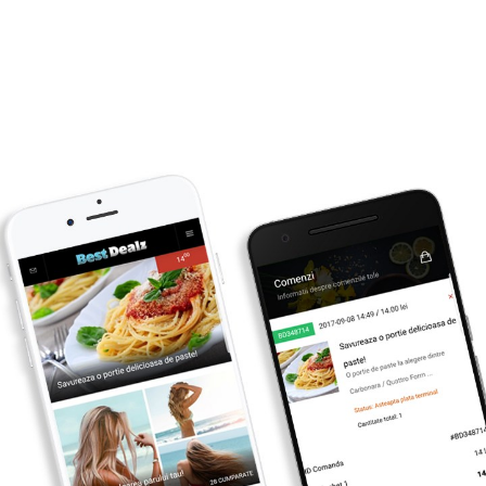
Primesti inapoi
2
lei
CUMPARA