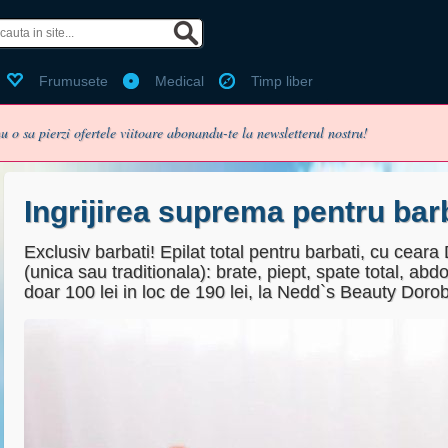
 de facebook?
Ai cont Bestdealz?
Frumusete
Medical
Timp liber
Email:
u o sa pierzi ofertele viitoare abonandu-te la newsletterul nostru!
Parola:
Ti-ai pierdut parola?
Ingrijirea suprema pentru barb
Exclusiv barbati! Epilat total pentru barbati, cu cear
(unica sau traditionala): brate, piept, spate total, abd
enume
Pentru utilizarea voucherelor
doar 100 lei in loc de 190 lei, la Nedd`s Beauty Dorob
Folosit pentru login, nu va fi pu
Minim 6 caractere
Fara puncte sau spatii (ex:07
Selecteaza cel mai apropiat or
 primesc pe email oferta zilei (recomdandat, te poti dezabona o