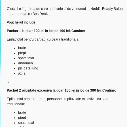
Ofera-ti o ingrijirea de care ai nevoie zi de zi, numai la Nedd's Beauty Salon,
in parteneriat cu BestDealz!
Voucherul include:
Pachet 1 la doar 100 lei in loc de 190 lei. Contine:
Epilat total pentru barbati, cu ceara traditionala:
brate
piept
spate total
abdomen
picioare lung
axila
sau
Pachet 2 pilozitate excesiva la doar 150 lei in loc de 380 lei. Contine:
Epilat total pentru barbati, persoane cu pilozitate excesiva, cu ceara
traditionala:
brate
piept
spate total