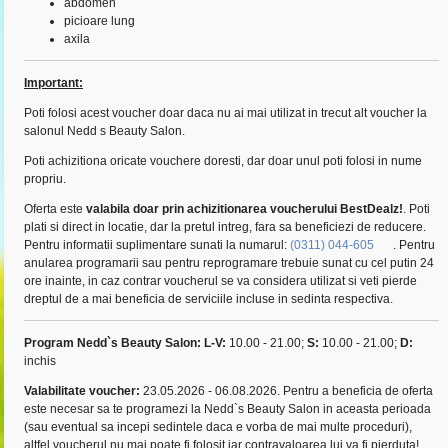
abdomen
picioare lung
axila
Important:
Poti folosi acest voucher doar daca nu ai mai utilizat in trecut alt voucher la
salonul Nedd s Beauty Salon.
Poti achizitiona oricate vouchere doresti, dar doar unul poti folosi in nume
propriu.
Oferta este
valabila doar prin achizitionarea voucherului BestDealz!
. Poti
plati si direct in locatie, dar la pretul intreg, fara sa beneficiezi de reducere.
Pentru informatii suplimentare sunati la numarul:
(0311) 044-605
. Pentru
anularea programarii sau pentru reprogramare trebuie sunat cu cel putin 24
ore inainte, in caz contrar voucherul se va considera utilizat si veti pierde
dreptul de a mai beneficia de serviciile incluse in sedinta respectiva.
Program Nedd`s Beauty Salon:
L-V:
10.00 - 21.00;
S:
10.00 - 21.00;
D:
inchis
Valabilitate voucher:
23.05.2026 - 06.08.2026. Pentru a beneficia de oferta
este necesar sa te programezi la Nedd`s Beauty Salon in aceasta perioada
(sau eventual sa incepi sedintele daca e vorba de mai multe proceduri),
altfel voucherul nu mai poate fi folosit iar contravaloarea lui va fi pierduta!