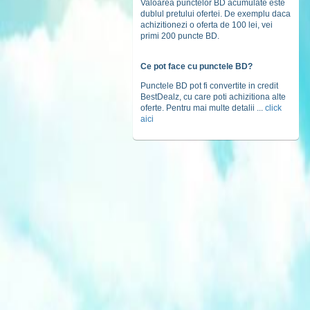
Valoarea punctelor BD acumulate este
dublul pretului ofertei. De exemplu daca
achizitionezi o oferta de 100 lei, vei
primi 200 puncte BD.
Ce pot face cu punctele BD?
Punctele BD pot fi convertite in credit
BestDealz, cu care poti achizitiona alte
oferte. Pentru mai multe detalii ...
click
aici