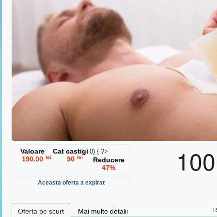
ermenii si conditiile
si
politica de protectie a datelor cu caracter
100
Valoare
Cat castigi
0) { ?>
lei
lei
190.00
90
Reducere
47%
Aceasta oferta a expirat
R
Oferta pe scurt
Mai multe detalii