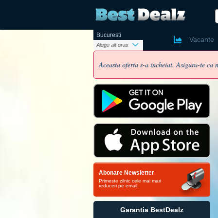
Bucuresti
Ai un cont
Vacante
Alege alt oras
Aceasta oferta s-a incheiat. Asigura-te ca n
Nume si pr
Email
Parola
Abonare Newsletter
Telefon
Primeste zilnic cele mai mari
reduceri pe email!
Oras
Vreau sa
Garantia BestDealz