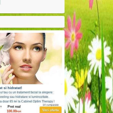
t si hidratat!
nul tau cu un tratament facial la alegere:
eeling sau hidratare si luminozitate.
a doar 85 lei la Cabinet Optim Therapy !
14 cumparate
Pret real
on
Vezi oferta
100.00
ron