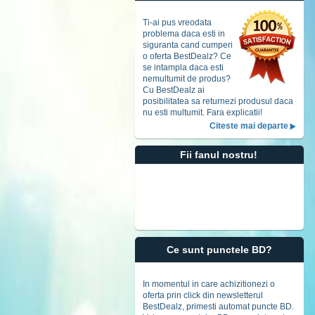
Accept
t
Ti-ai pus vreodata
problema daca esti in
siguranta cand cumperi
o oferta BestDealz? Ce
se intampla daca esti
nemultumit de produs?
Cu BestDealz ai
posibilitatea sa returnezi produsul daca
nu esti multumit. Fara explicatii!
Citeste mai departe
Fii fanul nostru!
Ce sunt punctele BD?
In momentul in care achizitionezi o
oferta prin click din newsletterul
BestDealz, primesti automat puncte BD.