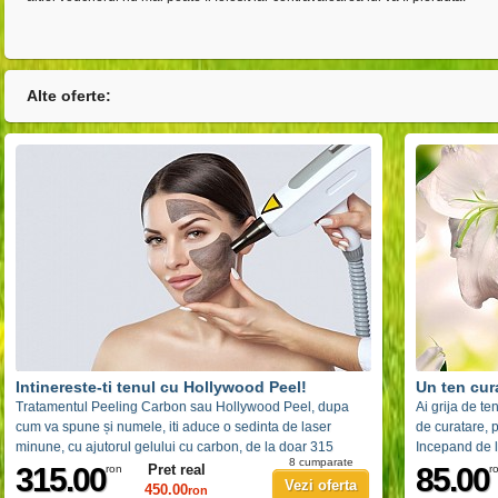
Alte oferte:
Intinereste-ti tenul cu Hollywood Peel!
Un ten cura
Tratamentul Peeling Carbon sau Hollywood Peel, dupa
Ai grija de te
cum va spune și numele, iti aduce o sedinta de laser
de curatare, p
minune, cu ajutorul gelului cu carbon, de la doar 315
Incepand de l
8 cumparate
lei, reducere de la 450 lei! Poti alege si pachetul de 5
315.00
Pret real
85.00
ron
r
Vezi oferta
sedinte!
450.00
ron