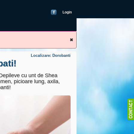
Login
Localizare: Dorobanti
ati!
a Depileve cu unt de Shea
omen, picioare lung, axila,
anti!
blic
22000000)
as
ricand)